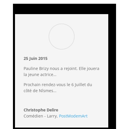
25 Juin 2015
Pauline Brizy nous a rejoint. Elle jouera
la jeune actrice…
Prochain rendez-vous le 6 Juillet du
côté de Nîsmes…
Christophe Delire
Comédien - Larry
,
PostModemArt