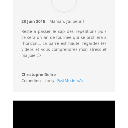
23 Juin 2015
– Maman, j’ai peur !
Reste à passer le cap des répétitions puis
ce sera un an de tournée qui se profilera à
l’horizon… La barre est haute, regardez les
vidéos et vous comprendrez mon stress et
ma joie 🙂
Christophe Delire
Comédien - Larry
,
PostModemArt