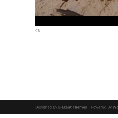
C6
Designed By
Elegant Themes
| Powered By
Wo