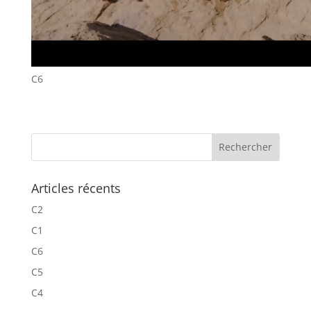
C6
Articles récents
C2
C1
C6
C5
C4