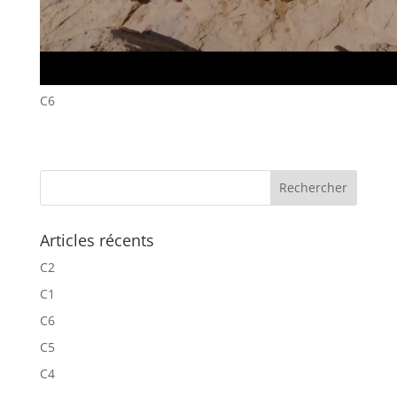
C6
Articles récents
C2
C1
C6
C5
C4