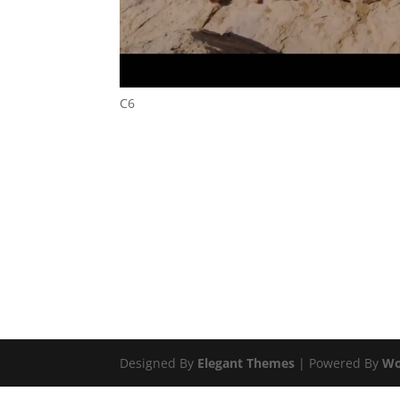
C6
Designed By
Elegant Themes
| Powered By
Wo