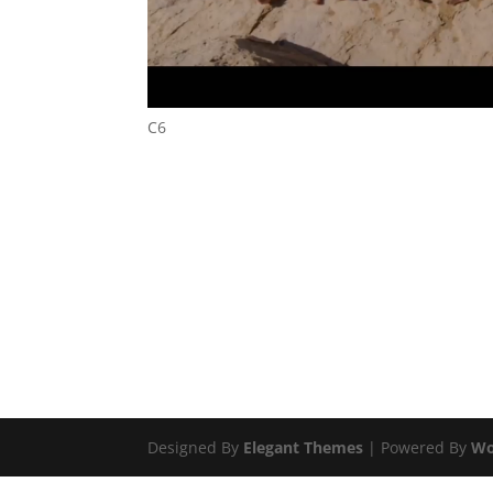
C6
Designed By
Elegant Themes
| Powered By
Wo