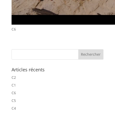
C6
Articles récents
C2
C1
C6
C5
C4