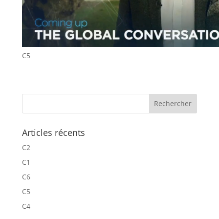
C5
Articles récents
C2
C1
C6
C5
C4