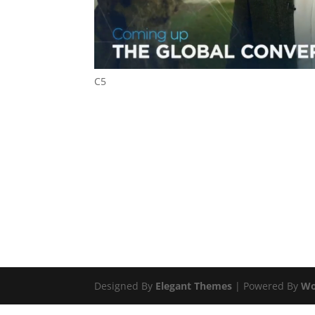
C5
Designed By
Elegant Themes
| Powered By
Wo