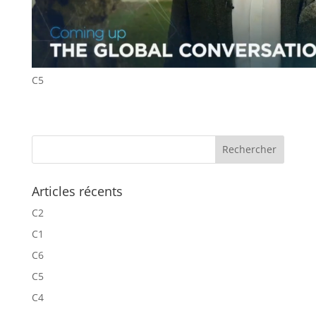
C5
Articles récents
C2
C1
C6
C5
C4