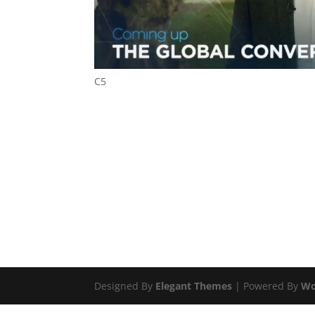
C5
Designed By
Elegant Themes
| Powered By
Wo