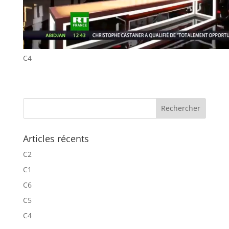
C4
Articles récents
C2
C1
C6
C5
C4