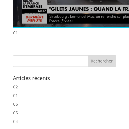
C1
Articles récents
C2
C1
C6
C5
C4