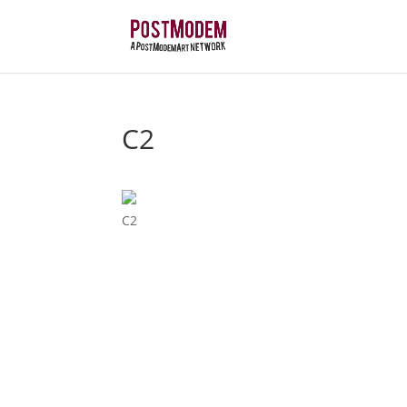
C2
C2