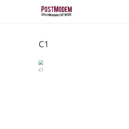
C1
C1