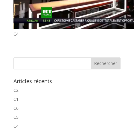
C4
Articles récents
C2
C1
C6
C5
C4